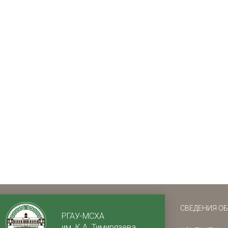
СВЕДЕНИЯ О
РГАУ-МСХА
им. К.А. Тимирязева