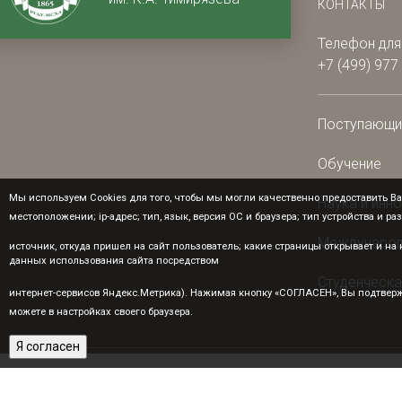
КОНТАКТЫ
Телефон для
+7 (499) 977
Поступающ
Обучение
Мы используем Cookies для того, чтобы мы могли качественно предоставить Ва
Наука и инн
местоположении; ip-адрес; тип, язык, версия ОС и браузера; тип устройства и ра
Международ
источник, откуда пришел на сайт пользователь; какие страницы открывает и н
данных использования сайта посредством
Студенческа
интернет-сервисов Яндекс.Метрика). Нажимая кнопку «СОГЛАСЕН», Вы подтверж
можете в настройках своего браузера.
Я согласен
© РГАУ-МСХА им. К.А. Тимирязева, 2026