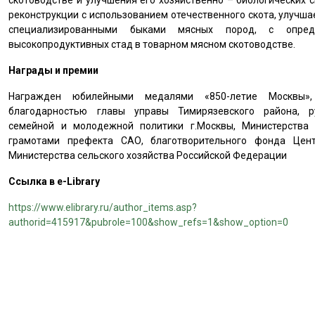
скотоводстве и улучшения его хозяйственно – биологических 
реконструкции с использованием отечественного скота, улучш
специализированными быками мясных пород, с опред
высокопродуктивных стад в товарном мясном скотоводстве.
Награды и премии
Награжден юбилейными медалями «850-летие Москвы»,
благодарностью главы управы Тимирязевского района, р
семейной и молодежной политики г.Москвы, Министерства 
грамотами префекта САО, благотворительного фонда Цен
Министерства сельского хозяйства Российской Федерации
Ссылка в e-Library
https://www.elibrary.ru/author_items.asp?
authorid=415917&pubrole=100&show_refs=1&show_option=0