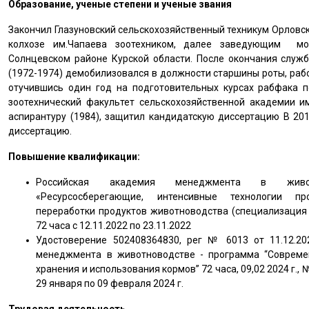
Образование, ученые степени и ученые звания
Закончил Глазуновский сельскохозяйственный техникум Орловско
колхозе им.Чапаева зоотехником, далее заведующим мо
Солнцевском районе Курской области. После окончания служ
(1972-1974) демобилизовался в должности старшины роты, рабо
отучившись один год на подготовительных курсах рабфака п
зоотехнический факультет сельскохозяйственной академии им
аспирантуру (1984), защитил кандидатскую диссертацию В 20
диссертацию.
Повышение квалификации:
Российская академия менеджмента в живот
«Ресурсосберегающие, интенсивные технологии п
переработки продуктов животноводства (специализация 
72 часа с 12.11.2022 по 23.11.2022
Удостоверение 502408364830, рег № 6013 от 11.12.202
менеджмента в животноводстве - программа “Современ
хранения и использования кормов” 72 часа, 09,02 2024 г.
29 января по 09 февраля 2024 г.