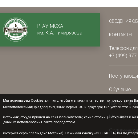
СВЕДЕНИЯ О
РГАУ-МСХА
им. К.А. Тимирязева
КОНТАКТЫ
Телефон для
+7 (499) 977
Поступающ
Обучение
Мы используем Cookies для того, чтобы мы могли качественно предоставить Ва
Наука и инн
местоположении; ip-адрес; тип, язык, версия ОС и браузера; тип устройства и ра
Международ
источник, откуда пришел на сайт пользователь; какие страницы открывает и н
данных использования сайта посредством
Студенческа
интернет-сервисов Яндекс.Метрика). Нажимая кнопку «СОГЛАСЕН», Вы подтверж