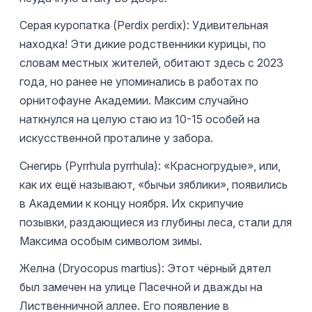
Серая куропатка (Perdix perdix): Удивительная
находка! Эти дикие родственники курицы, по
словам местных жителей, обитают здесь с 2023
года, но ранее не упоминались в работах по
орнитофауне Академии. Максим случайно
наткнулся на целую стаю из 10-15 особей на
искусственной проталине у забора.
Снегирь (Pyrrhula pyrrhula): «Красногрудые», или,
как их ещё называют, «бычьи зяблики», появились
в Академии к концу ноября. Их скрипучие
позывки, раздающиеся из глубины леса, стали для
Максима особым символом зимы.
Желна (Dryocopus martius): Этот чёрный дятел
был замечен на улице Пасечной и дважды на
Лиственничной аллее. Его появление в