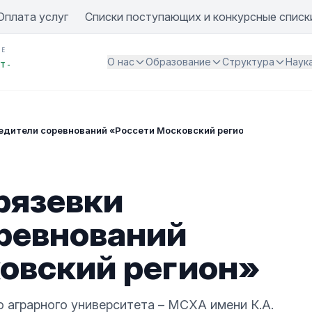
Оплата услуг
Списки поступающих и конкурсные списк
ИЕ
О нас
Образование
Структура
Наук
Т -
едители соревнований «Россети Московский регион»
рязевки
ревнований
овский регион»
 аграрного университета – МСХА имени К.А.