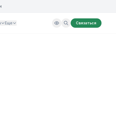
и
а
Еще
Связаться