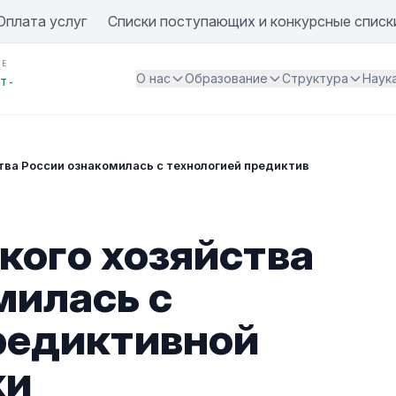
Оплата услуг
Списки поступающих и конкурсные списк
ИЕ
О нас
Образование
Структура
Наук
Т -
тва России ознакомилась с технологией предиктивной видеоана
кого хозяйства
милась с
редиктивной
ки