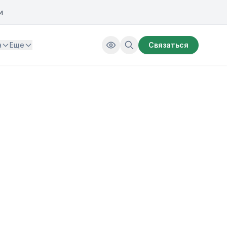
и
а
Еще
Связаться
литики