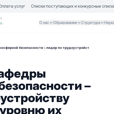
Оплата услуг
Списки поступающих и конкурсные списк
ИЕ
О нас
Образование
Структура
Наук
Т -
осферной безопасности – лидер по трудоустройству выпускнико
кафедры
безопасности –
оустройству
 уровню их