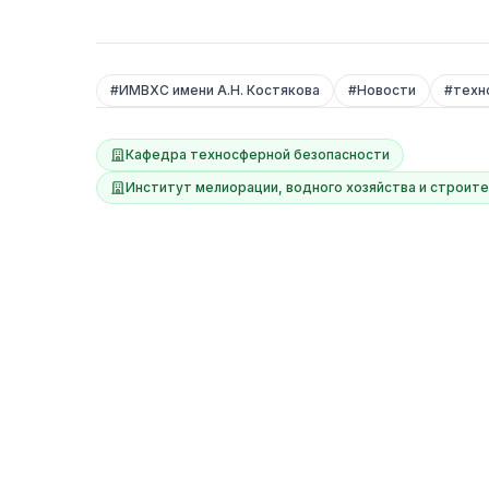
#
ИМВХС имени А.Н. Костякова
#
Новости
#
техн
Кафедра техносферной безопасности
Институт мелиорации, водного хозяйства и строите