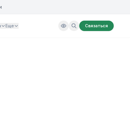
и
а
Еще
Связаться
в и уровню их заработной платы