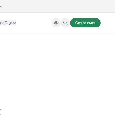
и
а
Еще
Связаться
тудентов, аспирантов и молодых ученых аграрных образовательн
х