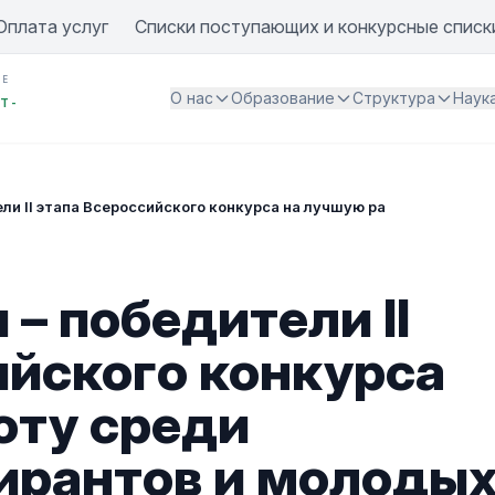
Оплата услуг
Списки поступающих и конкурсные списк
ИЕ
О нас
Образование
Структура
Наук
Т -
ли II этапа Всероссийского конкурса на лучшую работу среди с
– победители II
ийского конкурса
оту среди
пирантов и молоды