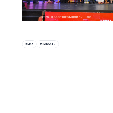
#
мсв
#
Новости