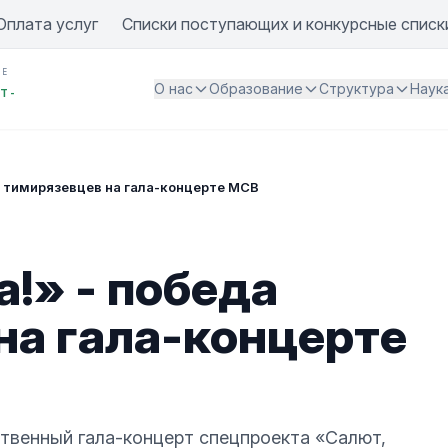
Оплата услуг
Списки поступающих и конкурсные списк
ИЕ
О нас
Образование
Структура
Наук
Т -
а тимирязевцев на гала-концерте МСВ
!» - победа
на гала-концерте
венный гала-концерт спецпроекта «Салют,