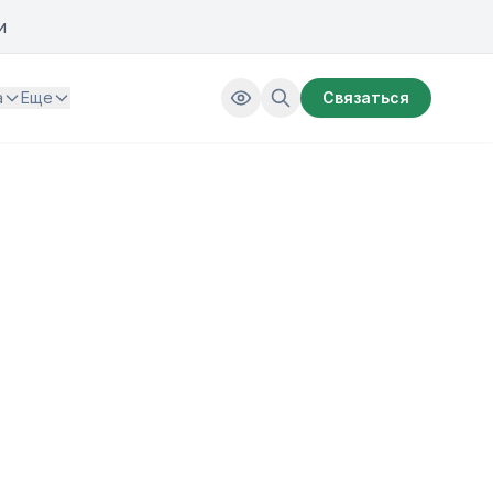
и
а
Еще
Связаться