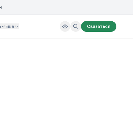
и
а
Еще
Связаться