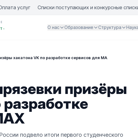
Оплата услуг
Списки поступающих и конкурсные списк
ИЕ
О нас
Образование
Структура
Наук
Т -
зёры хакатона VK по разработке сервисов для MAX
рязевки призёры
о разработке
MAX
оссии подвело итоги первого студенческого