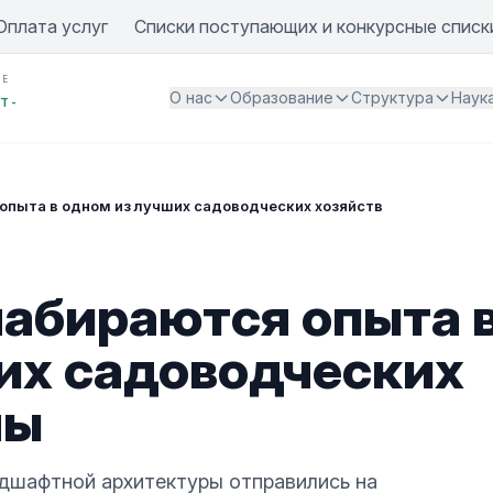
Оплата услуг
Списки поступающих и конкурсные списк
ИЕ
О нас
Образование
Структура
Наук
Т -
опыта в одном из лучших садоводческих хозяйств страны
абираются опыта 
их садоводческих
ны
дшафтной архитектуры отправились на