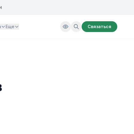
и
а
Еще
Связаться
в