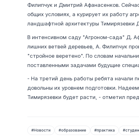
Филипчук и Дмитрий Афанасенков. Сейча
общих условиях, а курирует их работу аг
ландшафтной архитектуры Тимирязевки 
В интенсивном саду "Агроном-сада" Д. А
лишних ветвей деревьев, А. Филипчук пр
"стройное веретено". По словам начальн
поставленными задачами будущие специа
- На третий день работы ребята начали 
довольны их уровнем подготовки. Надеем
Тимирязевки будет расти, - отметил пре
#
Новости
#
образование
#
практика
#
студе