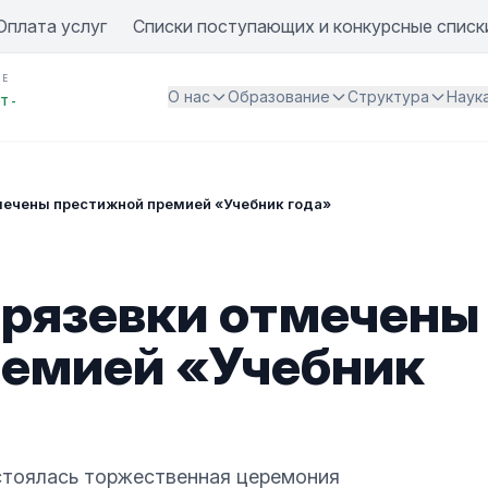
Оплата услуг
Списки поступающих и конкурсные списк
ИЕ
О нас
Образование
Структура
Наук
Т -
мечены престижной премией «Учебник года»
рязевки отмечены
ремией «Учебник
стоялась торжественная церемония