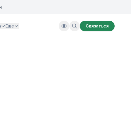
и
а
Еще
Связаться