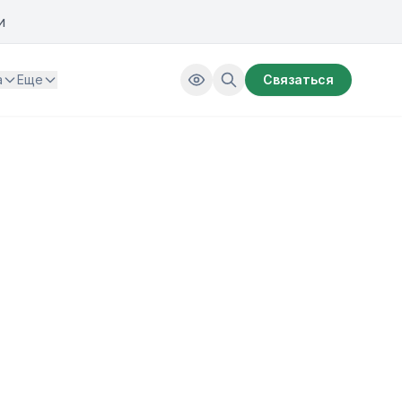
и
а
Еще
Связаться