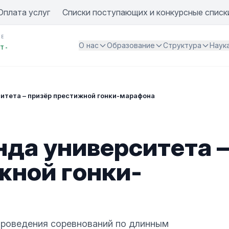
Оплата услуг
Списки поступающих и конкурсные списк
ИЕ
О нас
Образование
Структура
Наук
Т -
итета – призёр престижной гонки-марафона
нда университета –
жной гонки-
роведения соревнований по длинным