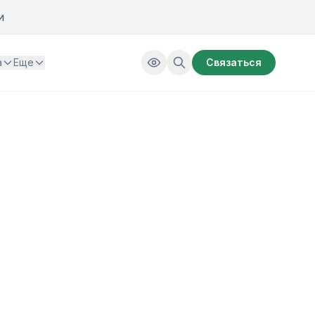
и
а
Еще
Связаться