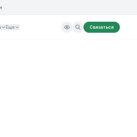
и
а
Еще
Связаться
м