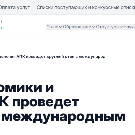
Оплата услуг
Списки поступающих и конкурсные списк
ИЕ
О нас
Образование
Структура
Наук
Т -
равления АПК проведет круглый стол с международным участие
омики и
К проведет
 с международным