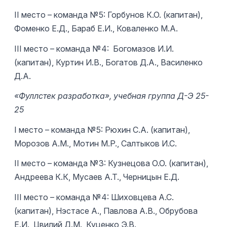
ІІ место – команда №5: Горбунов К.О. (капитан),
Фоменко Е.Д., Бараб Е.И., Коваленко М.А.
ІII место – команда №4: Богомазов И.И.
(капитан), Куртин И.В., Богатов Д.А., Василенко
Д.А.
«Фуллстек разработка», учебная группа Д-Э 25-
25
І место – команда №5: Рюхин С.А. (капитан),
Морозов А.М., Мотин М.Р., Салтыков И.С.
ІІ место – команда №3: Кузнецова О.О. (капитан),
Андреева К.К, Мусаев А.Т., Черницын Е.Д.
ІII место – команда №4: Шиховцева А.С.
(капитан), Нэстасе А., Павлова А.В., Обрубова
Е.И., Цвилий Д.М., Куценко Э.В.