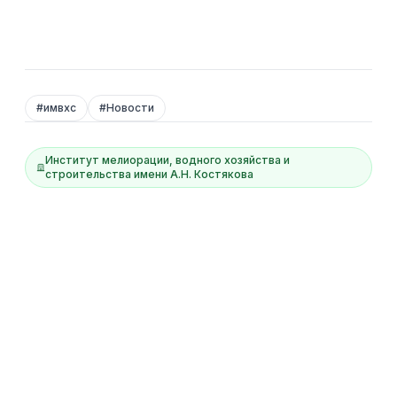
#
имвхс
#
Новости
Институт мелиорации, водного хозяйства и
строительства имени А.Н. Костякова