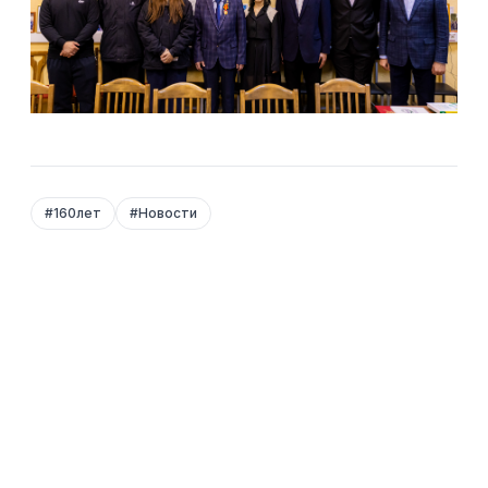
#
160лет
#
Новости