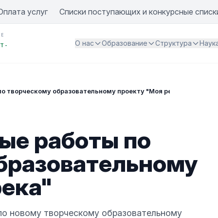
Оплата услуг
Списки поступающих и конкурсные списк
ИЕ
О нас
Образование
Структура
Наук
Т -
о творческому образовательному проекту "Моя река"
ые работы по
бразовательному
река"
 по новому творческому образовательному