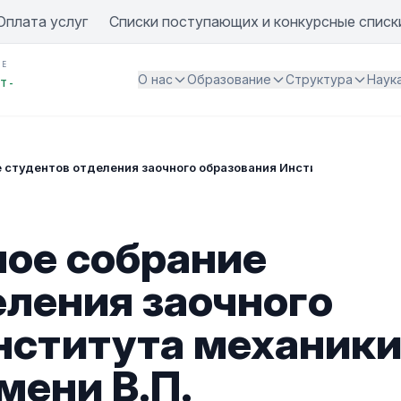
Оплата услуг
Списки поступающих и конкурсные списк
ИЕ
О нас
Образование
Структура
Наук
Т -
 студентов отделения заочного образования Института механики
ое собрание
еления заочного
нститута механик
мени В.П.