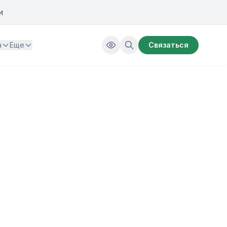
и
а
Еще
Связаться
 и энергетики имени В.П. Горячкина
и