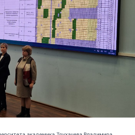
иверситета академика Трухачева Владимира