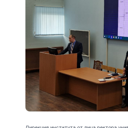
Дирекция института от лица ректора ун