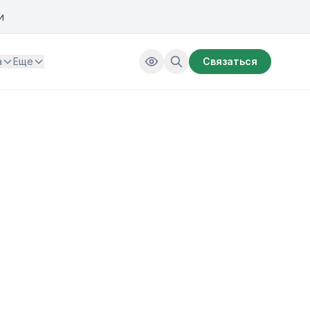
и
а
Еще
Связаться
ьскохозяйственных БПЛА