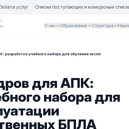
Оплата услуг
Списки поступающих и конкурсные списк
ИЕ
О нас
Образование
Структура
Наук
Т -
К: разработка учебного набора для обучения эксплуатации сел
дров для АПК:
ебного набора для
луатации
ственных БПЛА