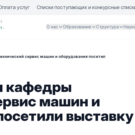
Оплата услуг
Списки поступающих и конкурсные списк
ИЕ
О нас
Образование
Структура
Наук
Т -
ехнический сервис машин и оборудования посетили выставку С
и кафедры
ервис машин и
посетили выставку