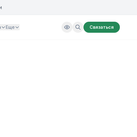
и
а
Еще
Связаться
ТТ Expo 2023