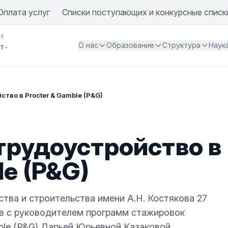
Оплата услуг
Списки поступающих и конкурсные списк
ИЕ
О нас
Образование
Структура
Наук
Т -
тво в Procter & Gamble (P&G)
трудоустройство в
le (P&G)
тва и строительства имени А.Н. Костякова 27
ов с руководителем программ стажировок
le (P&G) Дарьей Юрьевной Казаковой.