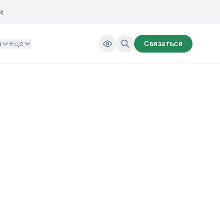
и
а
Еще
Связаться