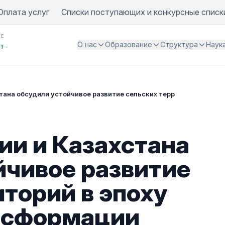
Оплата услуг
Списки поступающих и конкурсные списк
ИЕ
О нас
Образование
Структура
Наук
Т -
тана обсудили устойчивое развитие сельских территорий в эпо
ии и Казахстана
йчивое развитие
торий в эпоху
нсформации