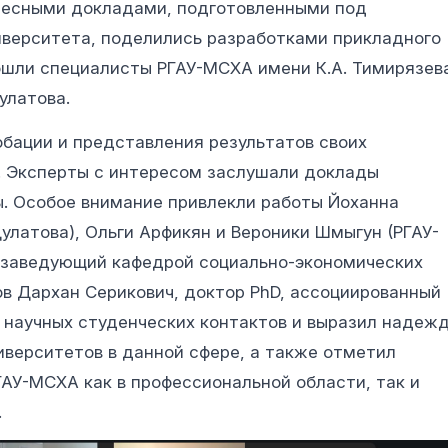
ересными докладами, подготовленными под
иверситета, поделились разработками прикладного
вошли специалисты РГАУ-МСХА имени К.А. Тимирязев
улатова.
бации и представления результатов своих
 Эксперты с интересом заслушали доклады
ы. Особое внимание привлекли работы Йоханна
улатова), Ольги Арфикян и Вероники Шмыгун (РГАУ-
е заведующий кафедрой социально-экономических
в Дархан Серикович, доктор PhD, ассоциированный
 научных студенческих контактов и выразил надеж
верситетов в данной сфере, а также отметил
ГАУ-МСХА как в профессиональной области, так и
.