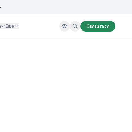
и
а
Еще
Связаться
ху цифровой трансформации