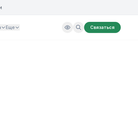
и
а
Еще
Связаться