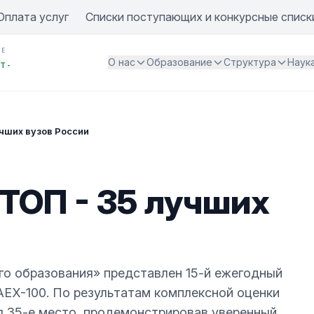
Оплата услуг
Списки поступающих и конкурсные списк
ИЕ
О нас
Образование
Структура
Наук
Т -
учших вузов России
ТОП - 35 лучших
го образования» представлен 15-й ежегодный
AEX-100. По результатам комплексной оценки
л 35-е место, продемонстрировав уверенный