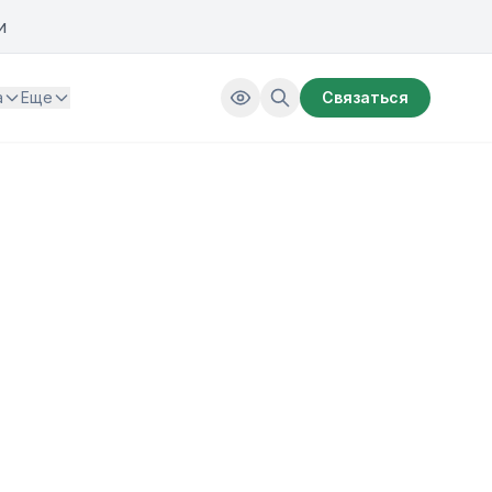
и
а
Еще
Связаться