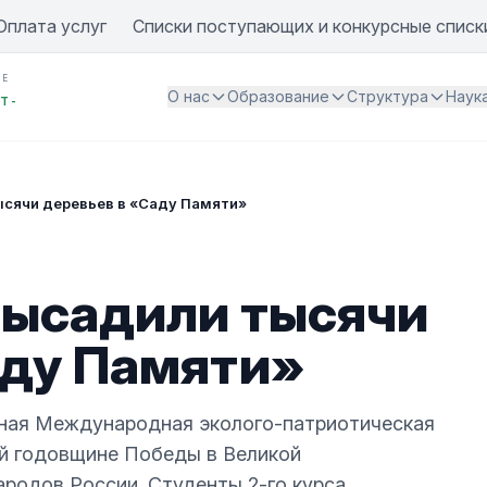
Оплата услуг
Списки поступающих и конкурсные списк
ИЕ
О нас
Образование
Структура
Наук
Т -
сячи деревьев в «Саду Памяти»
высадили тысячи
аду Памяти»
ная Международная эколого-патриотическая
-й годовщине Победы в Великой
ародов России. Студенты 2-го курса