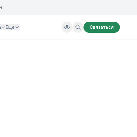
и
а
Еще
Связаться