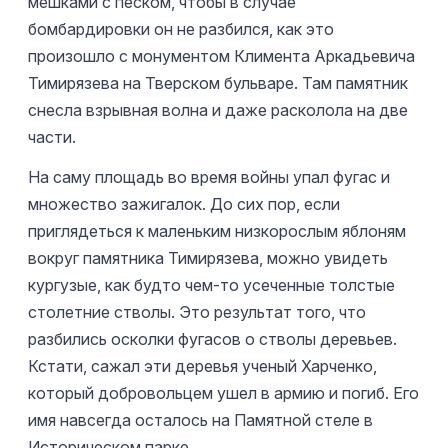
мешками с песком, чтобы в случае
бомбардировки он не разбился, как это
произошло с монументом Климента Аркадьевича
Тимирязева на Тверском бульваре. Там памятник
снесла взрывная волна и даже расколола на две
части.
На саму площадь во время войны упал фугас и
множество зажигалок. До сих пор, если
приглядеться к маленьким низкорослым яблоням
вокруг памятника Тимирязева, можно увидеть
кургузые, как будто чем-то усеченные толстые
столетние стволы. Это результат того, что
разбились осколки фугасов о стволы деревьев.
Кстати, сажал эти деревья ученый Харченко,
который добровольцем ушел в армию и погиб. Его
имя навсегда осталось на Памятной стеле в
Историческом парке.