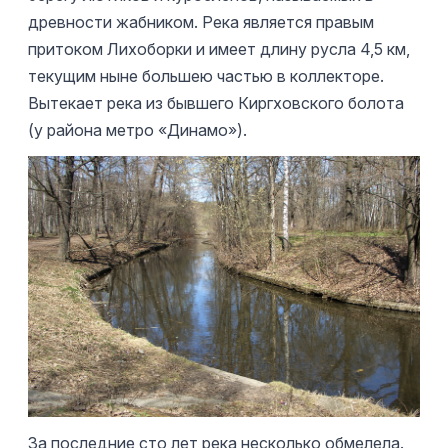
древности жабником. Река является правым
притоком Лихоборки и имеет длину русла 4,5 км,
текущим ныне большею частью в коллекторе.
Вытекает река из бывшего Киргховского болота
(у района метро «Динамо»).
За последние сто лет река несколько обмелела.