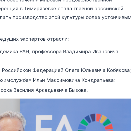
еренция в Тимирязевке стала главной российской
лать производство этой культуры более устойчивы
едущих экспертов отрасли:
адемика РАН, профессора Владимира Ивановича
 Российской Федерацией Олега Юльевича Кобякова;
охимслужба» Ильи Максимовича Кондратьева;
Лорха Василия Аркадьевича Бызова.