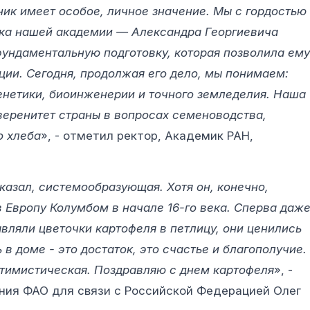
ник имеет особое, личное значение. Мы с гордостью
ика нашей академии — Александра Георгиевича
фундаментальную подготовку, которая позволила ему
ции. Сегодня, продолжая его дело, мы понимаем:
енетики, биоинженерии и точного земледелия. Наша
веренитет страны в вопросах семеноводства,
о хлеба
», - отметил ректор, Академик РАН,
сказал, системообразующая. Хотя он, конечно,
 Европу Колумбом в начале 16-го века. Сперва даж
авляли цветочки картофеля в петлицу, они ценились
 в доме - это достаток, это счастье и благополучие.
птимистическая. Поздравляю с днем картофеля
», -
ния ФАО для связи с Российской Федерацией Олег