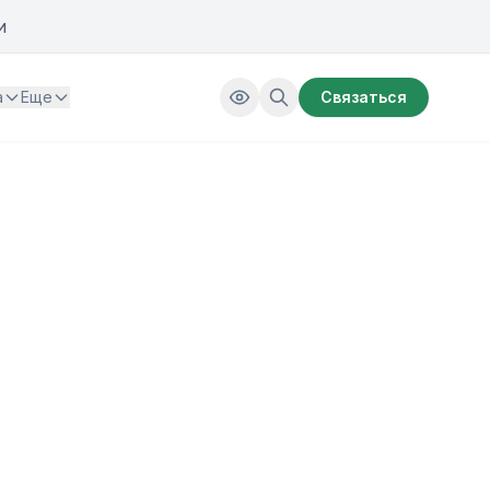
и
а
Еще
Связаться