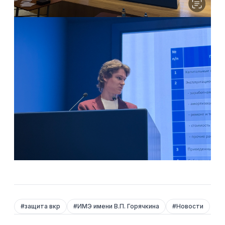
#
защита вкр
#
ИМЭ имени В.П. Горячкина
#
Новости