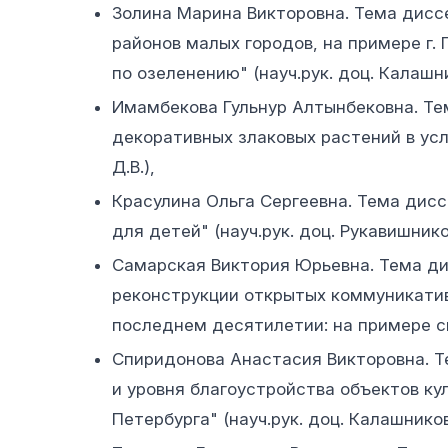
Золина Марина Викторовна. Тема дисс
районов малых городов, на примере г.
по озеленению" (науч.рук. доц. Калашни
Имамбекова Гульнур Алтынбековна. Те
декоративных злаковых растений в усл
Д.В.),
Красулина Ольга Сергеевна. Тема дисс
для детей" (науч.рук. доц. Рукавишников
Самарская Виктория Юрьевна. Тема д
реконструкции открытых коммуникатив
последнем десятилетии: на примере скв
Спиридонова Анастасия Викторовна. Т
и уровня благоустройства объектов ку
Петербурга" (науч.рук. доц. Калашников