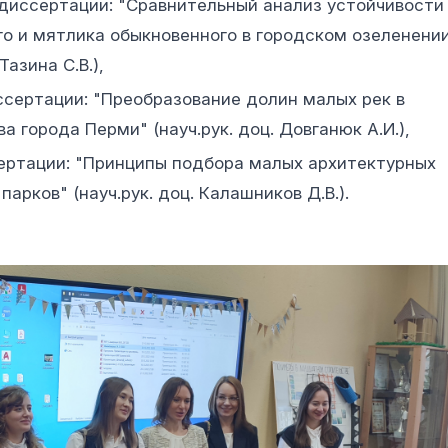
 диссертации: "Сравнительный анализ устойчивости
го и мятлика обыкновенного в городском озеленени
Тазина С.В.),
ссертации: "Преобразование долин малых рек в
 города Перми" (науч.рук. доц. Довганюк А.И.),
ертации: "Принципы подбора малых архитектурных
арков" (науч.рук. доц. Калашников Д.В.).