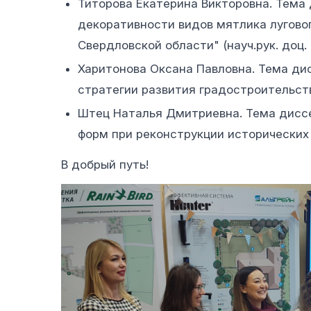
Титорова Екатерина Викторовна. Тема
декоративности видов мятлика лугово
Свердловской области" (науч.рук. доц. 
Харитонова Оксана Павловна. Тема ди
стратегии развития градостроительства
Штец Наталья Дмитриевна. Тема дисс
форм при реконструкции исторических п
В добрый путь!