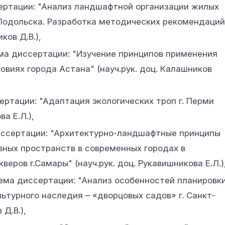
ертации: "Анализ ландшафтной организации жилых
 Подольска. Разработка методических рекомендаций
ков Д.В.),
ма диссертации: "Изучение принципов применения
овиях города Астана" (науч.рук. доц. Калашников
ертации: "Адаптация экологических троп г. Перми
а Е.Л.),
иссертации: "Архитектурно-ландшафтные принципы
ных пространств в современных городах в
еров г.Самары" (науч.рук. доц. Рукавишникова Е.Л.)
ема диссертации: "Анализ особенностей планировк
льтурного наследия – «дворцовых садов» г. Санкт-
 Д.В.),