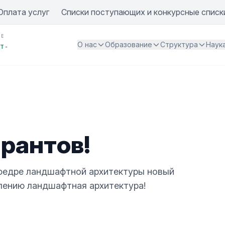
Оплата услуг
Списки поступающих и конкурсные списк
ИЕ
О нас
Образование
Структура
Наук
Т -
рантов!
афедре ландшафтной архитектуры новый
лению ландшафтная архитектура!