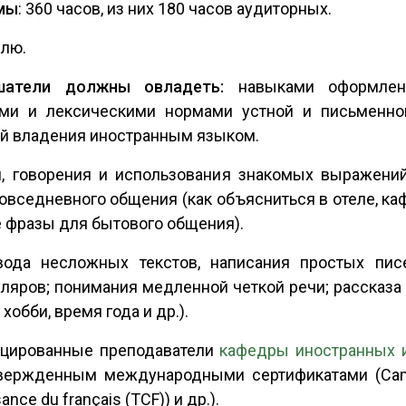
мы
: 360 часов, из них 180 часов аудиторных.
елю.
ушатели должны овладеть:
навыками оформле
ими и лексическими нормами устной и письменно
й владения иностранным языком.
я, говорения и использования знакомых выражени
овседневного общения (как объясниться в отеле, кафе
 фразы для бытового общения).
ода несложных текстов, написания простых пис
ляров; понимания медленной четкой речи; рассказа о
хобби, время года и др.).
цированные преподаватели
кафедры иностранных и
ержденным международными сертификатами (Cambr
ance du français (TCF)) и др.).