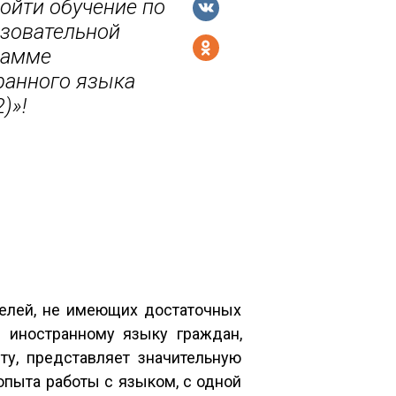
йти обучение по
зовательной
рамме
ранного языка
)»!
елей, не имеющих достаточных
е иностранному языку граждан,
у, представляет значительную
опыта работы с языком, с одной