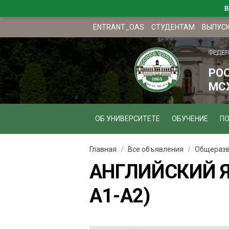
В
ENTRANT_OAS
СТУДЕНТАМ
ВЫПУС
ФЕДЕР
РО
МСХ
ОБ УНИВЕРСИТЕТЕ
ОБУЧЕНИЕ
П
Главная
Все объявления
Общеразв
АНГЛИЙСКИЙ Я
А1-А2)