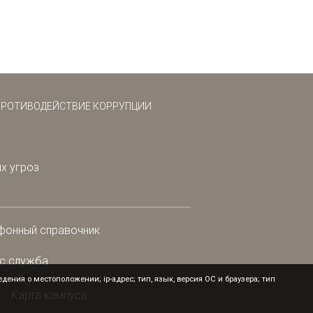
ПРОТИВОДЕЙСТВИЕ КОРРУПЦИИ
х угроз
фонный справочник
с служба
ения о местоположении; ip-адрес; тип, язык, версия ОС и браузера; тип
Карта кампуса