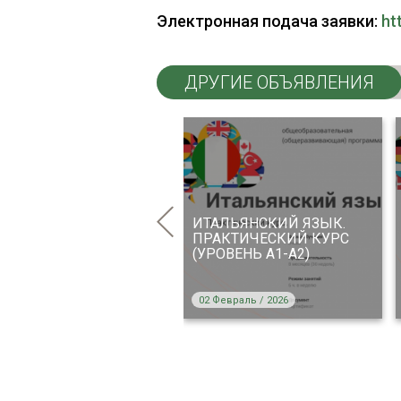
Электронная подача заявки:
ht
ДРУГИЕ ОБЪЯВЛЕНИЯ
ACKING IELTS.
ИТАЛЬЯНСКИЙ ЯЗЫК.
дготовка к
ПРАКТИЧЕСКИЙ КУРС
ждународному
(УРОВЕНЬ А1-А2)
замену IELTS
 Февраль / 2026
02 Февраль / 2026