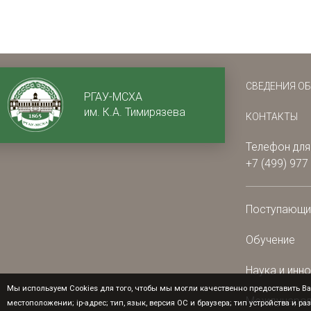
СВЕДЕНИЯ О
РГАУ-МСХА
им. К.А. Тимирязева
КОНТАКТЫ
Телефон для
+7 (499) 977
Поступающ
Обучение
Наука и инн
Мы используем Cookies для того, чтобы мы могли качественно предоставить Ва
Международ
местоположении; ip-адрес; тип, язык, версия ОС и браузера; тип устройства и ра