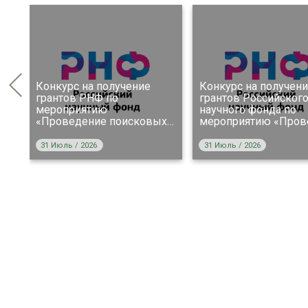
Конкурс на получение
Конкурс на получен
в
грантов РНФ по
грантов Российског
мероприятию
научного фонда по
х
«Проведение поисковых
…
мероприятию «Пров
31 Июль / 2026
31 Июль / 2026