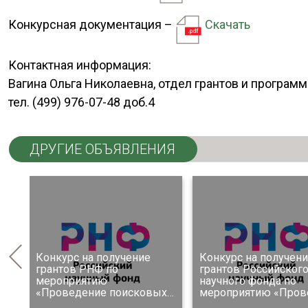
Конкурсная документация –
Скачать
Контактная информация:
Вагина Ольга Николаевна, отдел грантов и програм
тел. (499) 976-07-48 доб.4
ДРУГИЕ ОБЪЯВЛЕНИЯ
Конкурс на получение
Конкурс на получен
в
грантов РНФ по
грантов Российског
мероприятию
научного фонда по
х
«Проведение поисковых
…
мероприятию «Пров