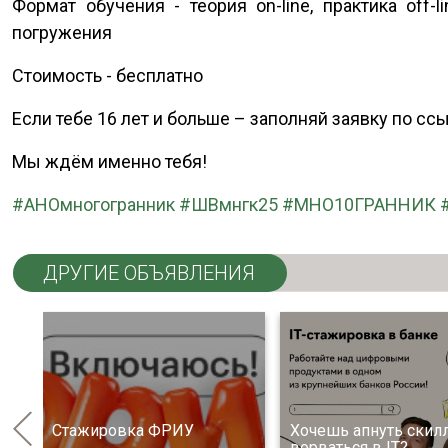
Формат обучения - теория оn-line, практика off
погружения
Стоимость - бесплатно
Если тебе 16 лет и больше – заполняй заявку по сс
Мы ждём именно тебя!
#АНОмногогранник
#ШВмнгк25
#МНО10ГРАННИК
ДРУГИЕ ОБЪЯВЛЕНИЯ
в,
Стажировка ФРИУ
Хочешь апнуть скил
ворваться в IT?