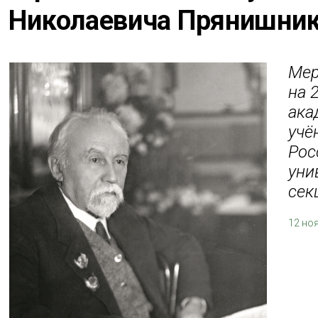
Николаевича Прянишни
Мер
на 
ака
учё
Рос
уни
сек
12 но