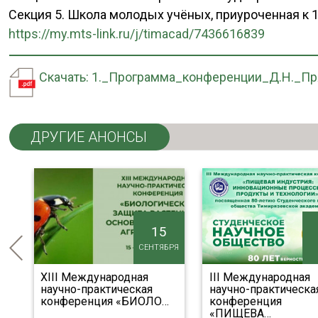
Секция 5. Школа молодых учёных, приуроченная к
https://my.mts-link.ru/j/timacad/7436616839
Скачать: 1._Программа_конференции_Д.Н._Пр
ДРУГИЕ АНОНСЫ
15
ЛЯ
СЕНТЯБРЯ
я
XIII Международная
III Международная
научно-практическая
научно-практическа
…
конференция «БИОЛО
…
конференция
«ПИЩЕВА
…