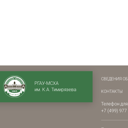
СВЕДЕНИЯ О
РГАУ-МСХА
им. К.А. Тимирязева
КОНТАКТЫ
Телефон для
+7 (499) 977