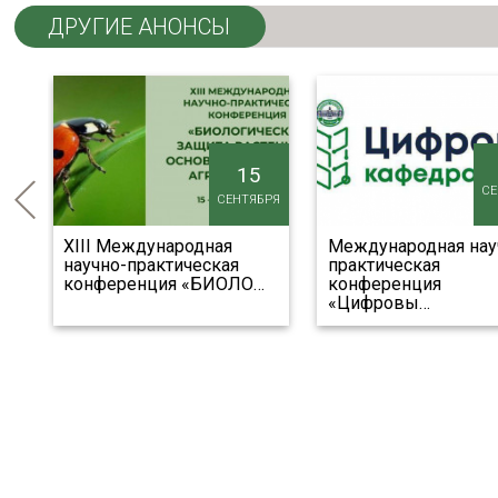
ДРУГИЕ АНОНСЫ
15
Я
СЕ
СЕНТЯБРЯ
XIII Международная
Международная нау
 к
научно-практическая
практическая
конференция «БИОЛО
…
конференция
«Цифровы
…