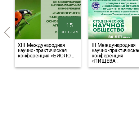
15
СЕНТЯБРЯ
а
XIII Международная
III Международная
научно-практическая
научно-практическа
х
…
конференция «БИОЛО
…
конференция
«ПИЩЕВА
…