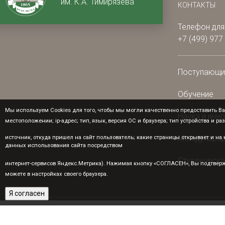
им. К.А. Тимирязева
КОНТАКТЫ
Телефон для
+7 (499) 977
Поступающ
Обучение
Мы используем Cookies для того, чтобы мы могли качественно предоставить Ва
Наука и инн
местоположении; ip-адрес; тип, язык, версия ОС и браузера; тип устройства и ра
Международ
источник, откуда пришел на сайт пользователь; какие страницы открывает и н
данных использования сайта посредством
Студенческа
интернет-сервисов Яндекс.Метрика). Нажимая кнопку «СОГЛАСЕН», Вы подтверж
можете в настройках своего браузера.
Я согласен
© РГАУ-МСХА им. К.А. Тимирязева, 2026