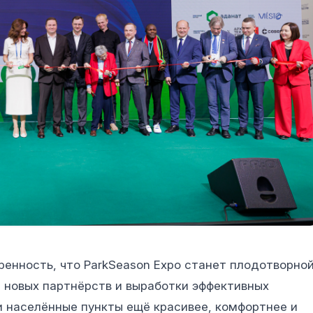
енность, что ParkSeason Expo станет плодотворно
 новых партнёрств и выработки эффективных
 населённые пункты ещё красивее, комфортнее и