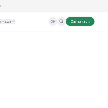
и
а
Еще
Связаться