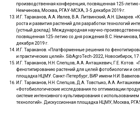
производственная конференция, посвященная 125-летию с
Немчинова, Москва, РГАУ-МСХА, 3-5 декабря 2019 г.
И.Г. Тараканов, А.А. Ивлев, В.А. Литвинский, А.Н. Шмарев.
роста и развития растений для разработки технологий ин
(устный доклад). Международная научно-производственн
посвященная 125-летию со дня рождения В.С. Немчинова, 
декабря 2019 г.
И.Г. Тараканов. «Платформенные решения по фенотипиров
и практических целей». SibAgroTech-2022, Новосибирск, 17 
И.Г. Тараканов, Н.Н. Слепцов, А.А. Анташкевич, Г.Е. Котов
фенотипированию растений для целей фотобиологии и се
площадка НЦМУ. Санкт-Петербург, ВИР имени Н.И. Вавилова,
И.Г. Тараканов, Н.Н. Слепцов, Д.А. Товстыко, А.А. Анташкеви
«Фотобиологические исследования по оптимизации проду
системе интенсивного культивирования с использование
технологий». Дискуссионная площадка НЦМУ, Москва, РГАУ