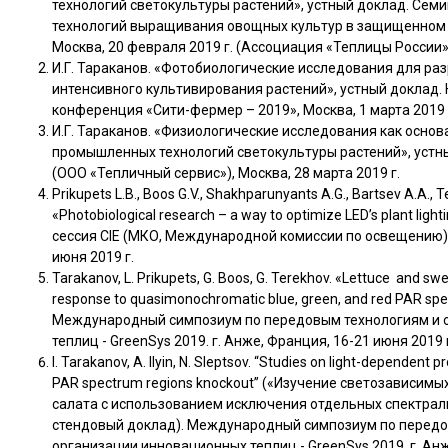
технологий светокультуры растений», устный доклад. Се
технологий выращивания овощных культур в защищенном г
Москва, 20 февраля 2019 г. (Ассоциация «Теплицы России»
И.Г. Тараканов. «Фотобиологические исследования для ра
интенсивного культивирования растений», устный доклад.
конференция «Сити-фермер – 2019», Москва, 1 марта 2019 
И.Г. Тараканов. «Физиологические исследования как основ
промышленных технологий светокультуры растений», устн
(ООО «Тепличный сервис»), Москва, 28 марта 2019 г.
Prikupets L.B., Boos G.V., Shakhparunyants A.G., Bartsev A.A., T
«Photobiological research – a way to optimize LED’s plant lig
сессия CIE (МКО, Международной комиссии по освещению),
июня 2019 г.
Tarakanov, L. Prikupets, G. Boos, G. Terekhov. «Lettuce and swee
response to quasimonochromatic blue, green, and red PAR spe
Международный симпозиум по передовым технологиям и 
теплиц - GreenSys 2019. г. Анже, Франция, 16-21 июня 2019 
I. Tarakanov, A. Ilyin, N. Sleptsov. “Studies on light-dependent p
PAR spectrum regions knockout” («Изучение светозависимы
салата с использованием исключения отдельных спектра
стендовый доклад). Международный симпозиум по передо
организации инновационных теплиц - GreenSys 2019. г. Ан