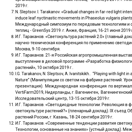
2019 г.
N. Sleptsov. I. Tarakanov. «Gradual changes in far-red light intens
induce leaf nyctinastic movements in Phaseolus vulgaris plan
Международный симпозиум по передовым технологиям и 
теплиц - GreenSys 2019. г. Анже, Франция, 16-21 июня 2019 
И.Г. Тараканов. «Светокультура растений 2.0» (главный д
научно-техническая конференция по применению светоди
Москва, 9-10 сентября.
И.Г. Тараканов. 21-я Российская агропромышленная выстав
выступление в деловой программе «Разработка физиологи
растений», 10 октября 2019 г..
I.G. Tarakanov, N. Sleptsov, A. Ivanitskikh.. “Playing with light i
Nature” (Манипуляции со светом на фабрике растений: Уро
презентация). Международная конференция по вертикал
VertiFarm2019, Нидерланды, г. Вагенинген, Вагенингенски
Исследовательский центр, 13-15 октября 2019 г.
И.Г. Тараканов. «Светодиодные технологии: Революция в 
светокультуре растений?» (пленарный доклад). IX съезд 
растений России, г. Казань, 18-24 сентября 2019 г.
И.Г. Тараканов. «Современные тенденции развития светок
Технологии, основанные на знаниях» (устный доклад). Ме