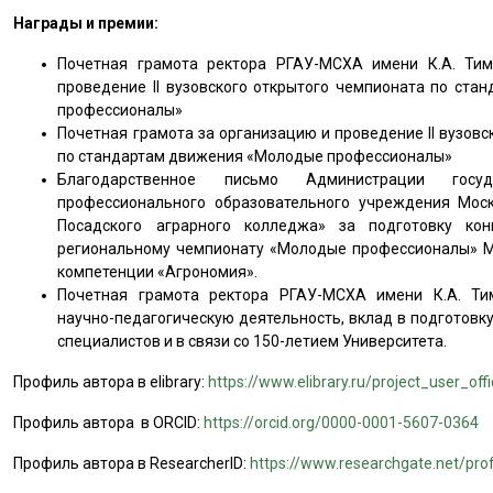
Награды и премии:
Почетная грамота ректора РГАУ-МСХА имени К.А. Тим
проведение II вузовского открытого чемпионата по ст
профессионалы»
Почетная грамота за организацию и проведение II вузовс
по стандартам движения «Молодые профессионалы»
Благодарственное письмо Администрации госуд
профессионального образовательного учреждения Моск
Посадского аграрного колледжа» за подготовку ко
региональному чемпионату «Молодые профессионалы» Мо
компетенции «Агрономия».
Почетная грамота ректора РГАУ-МСХА имени К.А. Ти
научно-педагогическую деятельность, вклад в подготов
специалистов и в связи со 150-летием Университета.
Профиль автора в elibrary:
https://www.elibrary.ru/project_user_off
Профиль автора в ORCID:
https://orcid.org/0000-0001-5607-0364
Профиль автора в ResearcherID:
https://www.researchgate.net/prof