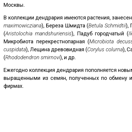
Москвы.
В коллекции дендрария имеются растения, занесен
maximowicziana
), Береза Шмидта (
Betula Schmidtii
),
(
Aristolochia mandshuriensis
), Падуб городчатый (
I
Микробиота перекрестнопарная (
Microbiota decus
cuspidata
), Лещина древовидная (
Corylus colurna
), 
(
Rhododendron smirnovi
), и др.
Ежегодно коллекция дендрария пополняется новы
выращенными из семян, полученных по обмену из
фирмах.