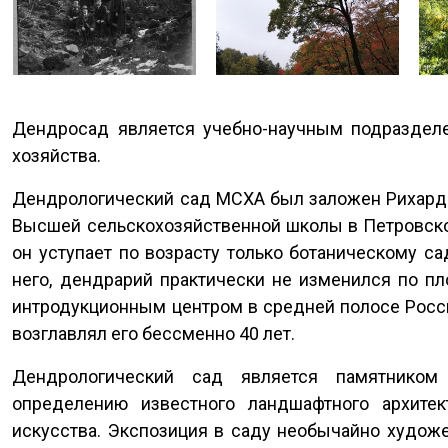
Дендросад является учебно-научным подразделе
хозяйства.
Дендрологический сад МСХА был заложен Рихардо
Высшей сельскохозяйственной школы в Петровско
он уступает по возрасту только ботаническому са
него, дендрарий практически не изменился по п
интродукционным центром в средней полосе Росси
возглавлял его бессменно 40 лет.
Дендрологический сад является памятником с
определению известного ландшафтного архитек
искусства. Экспозиция в саду необычайно художе