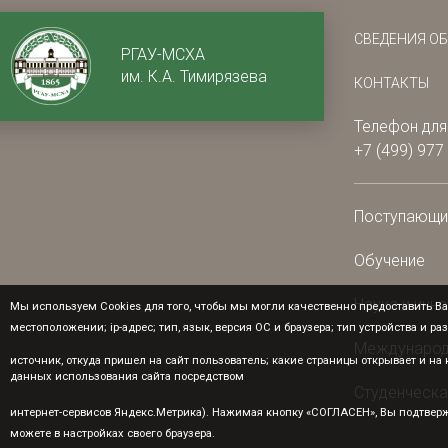
СВЕДЕНИЯ О
РГАУ-МСХА
им. К.А. Тимирязева
КОНТАКТЫ
Телефон для
+7 (499) 977
Поступающ
Обучение
Наука и инн
Мы используем Cookies для того, чтобы мы могли качественно предоставить Ва
местоположении; ip-адрес; тип, язык, версия ОС и браузера; тип устройства и ра
Международ
источник, откуда пришел на сайт пользователь; какие страницы открывает и н
данных использования сайта посредством
Студенческа
интернет-сервисов Яндекс.Метрика). Нажимая кнопку «СОГЛАСЕН», Вы подтверж
можете в настройках своего браузера.