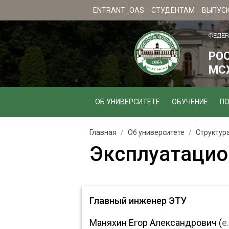
ENTRANT_OAS
СТУДЕНТАМ
ВЫПУС
ФЕДЕР
РО
МСХ
ОБ УНИВЕРСИТЕТЕ
ОБУЧЕНИЕ
П
Главная
Об университете
Структур
Эксплуатацио
Главный инженер ЭТУ
Маняхин Егор Александрович (
e