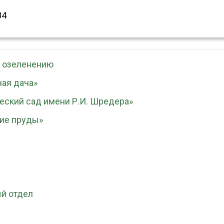
84
и озеленению
ная дача»
еский сад имени Р.И. Шредера»
ие пруды»
й отдел