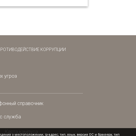
ПРОТИВОДЕЙСТВИЕ КОРРУПЦИИ
х угроз
фонный справочник
с служба
Карта кампуса
ения о местоположении; ip-адрес; тип, язык, версия ОС и браузера; тип