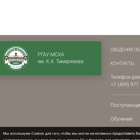
СВЕДЕНИЯ О
РГАУ-МСХА
им. К.А. Тимирязева
КОНТАКТЫ
Телефон для
+7 (499) 977
Поступающ
Обучение
Наука и инн
Мы используем Cookies для того, чтобы мы могли качественно предоставить Ва