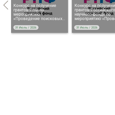
Конкурс на получение
Конкурс на получен
в
грантов РНФ по
грантов Российског
мероприятию
научного фонда по
х
«Проведение поисковых
…
мероприятию «Пров
31 Июль / 2026
31 Июль / 2026