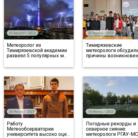
05 Август / 2023
21 Июль / 2023
Метеоролог из
Тимирязевские
Тимирязевской академии
метеорологи обсудил
развеял 5 популярных м
…
причины возникновен
03 Июль / 2023
14 Июнь / 2023
Работу
Погодные рекорды и
Метеообсерватории
северное сияние:
университета высоко оце
…
метеорологи РГАУ-М