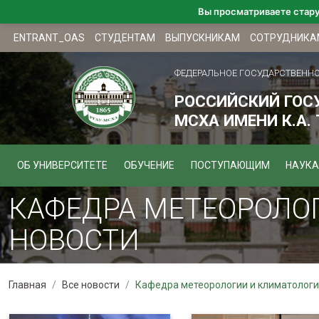
Вы просматриваете стар
ENTRANT_OAS
СТУДЕНТАМ
ВЫПУСКНИКАМ
СОТРУДНИКА
ФЕДЕРАЛЬНОЕ ГОСУДАРСТВЕНН
РОССИЙСКИЙ ГОС
МСХА ИМЕНИ К.А.
ОБ УНИВЕРСИТЕТЕ
ОБУЧЕНИЕ
ПОСТУПАЮЩИМ
НАУКА
КАФЕДРА МЕТЕОРОЛО
НОВОСТИ
Главная
Все новости
Кафедра метеорологии и климатолог