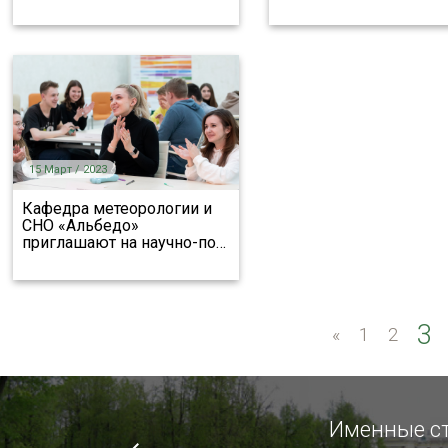
15 Март / 2023
Кафедра метеорологии и
СНО «Альбедо»
приглашают на научно-по
…
3
«
«
1
2
Именные ст