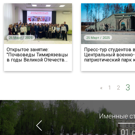
26 Март / 2025
25 Март / 2025
Открытое занятие:
Пресс-тур студентов 
"Почвоведы Тимирязевцы
Центральный военно-
в годы Великой Отечеств
…
патриотический парк 
3
«
«
1
2
Именные ст
01 