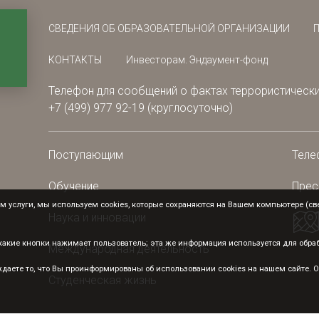
СВЕДЕНИЯ ОБ ОБРАЗОВАТЕЛЬНОЙ ОРГАНИЗАЦИИ
КОНТАКТЫ
Инвесторам. Эндаумент-фонд
Телефон для сообщений о фактах террористически
+7 (499) 977 92-19 (круглосуточно)
Поступающим
Теле
Обучение
Прес
 услуги, мы используем cookies, которые сохраняются на Вашем компьютере (свед
Наука и инновации
а какие кнопки нажимает пользователь; эта же информация используется для обр
Международная деятельность
аете то, что Вы проинформированы об использовании cookies на нашем сайте. От
Студенческая жизнь