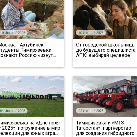
10 Июль / 2025
10 Июль / 2025
Москва - Ахтубинск:
От городской школьницы
студенты Тимирязевки
до будущего специалиста
познают Россию «изнут
…
АПК: выбирай целевое
04 Июль / 2025
02 Июль / 2025
Тимирязевка на «Дне поля
Тимирязевка и «МТЗ-
– 2025»: погружение в мир
Татарстан»: партнерство
селекции для юных агра
…
для создания гибридного