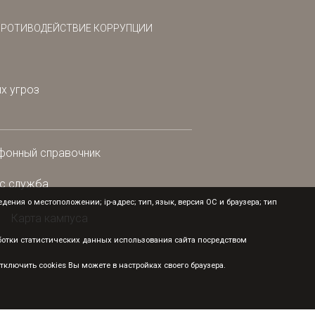
ПРОТИВОДЕЙСТВИЕ КОРРУПЦИИ
х угроз
фонный справочник
с служба
ения о местоположении; ip-адрес; тип, язык, версия ОС и браузера; тип
Карта кампуса
аботки статистических данных использования сайта посредством
ключить cookies Вы можете в настройках своего браузера.