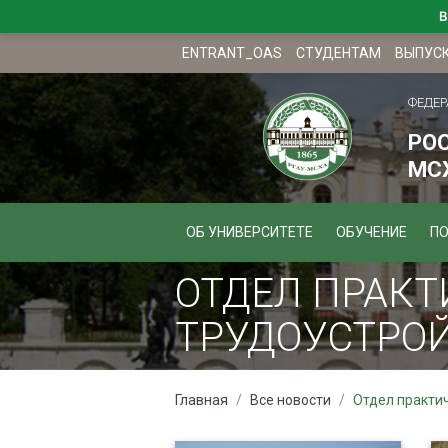
В
ENTRANT_OAS
СТУДЕНТАМ
ВЫПУС
ФЕДЕР
РО
МСХ
ОБ УНИВЕРСИТЕТЕ
ОБУЧЕНИЕ
П
ОТДЕЛ ПРАКТ
ТРУДОУСТРОЙ
Главная
Все новости
Отдел практич