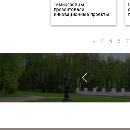
Тимирязевцы
презентовали
инновационные проекты
…
«
«
4
5
6
7
ченых в сфере
Интеллект»