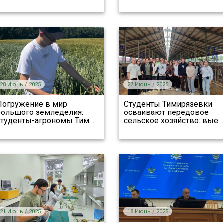
28 Июнь / 2025
27 Июнь / 2025
Погружение в мир
Студенты Тимирязевки
большого земледелия:
осваивают передовое
студенты-агрономы Тим
…
сельское хозяйство: вые
…
21 Июнь / 2025
18 Июнь / 2025